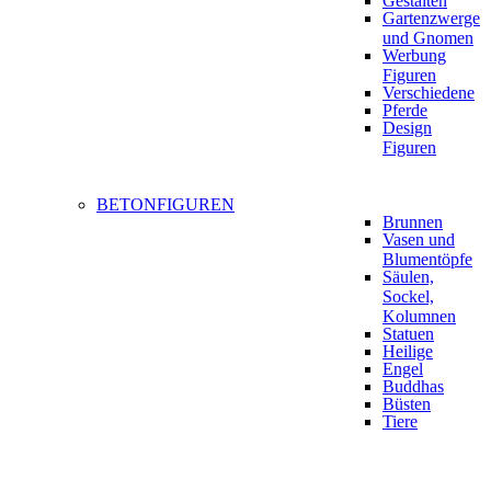
Gestalten
Gartenzwerge
und Gnomen
Werbung
Figuren
Verschiedene
Pferde
Design
Figuren
BETONFIGUREN
Brunnen
Vasen und
Blumentöpfe
Säulen,
Sockel,
Kolumnen
Statuen
Heilige
Engel
Buddhas
Büsten
Tiere