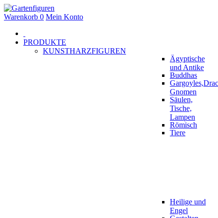
Warenkorb
0
Mein Konto
PRODUKTE
KUNSTHARZFIGUREN
Ägyptische
und Antike
Buddhas
Gargoyles,Drac
Gnomen
Säulen,
Tische,
Lampen
Römisch
Tiere
Heilige und
Engel