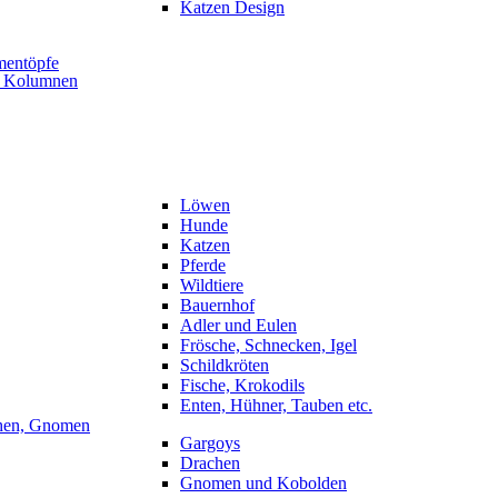
Katzen Design
mentöpfe
, Kolumnen
Löwen
Hunde
Katzen
Pferde
Wildtiere
Bauernhof
Adler und Eulen
Frösche, Schnecken, Igel
Schildkröten
Fische, Krokodils
Enten, Hühner, Tauben etc.
hen, Gnomen
Gargoys
Drachen
Gnomen und Kobolden