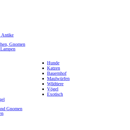
 Antike
chen, Gnomen
, Lampen
Hunde
Katzen
Bauernhof
Maulwürfen
Wildtiere
Vögel
Exotisch
gel
 und Gnomen
en