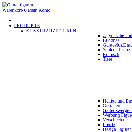
Warenkorb
0
Mein Konto
PRODUKTE
KUNSTHARZFIGUREN
Ägyptische und
Buddhas
Gargoyles,Dra
Säulen, Tische
Römisch
Tiere
Heilige und En
Gestalten
Gartenzwerge
Werbung Figur
Verschiedene
Pferde
Design Figuren