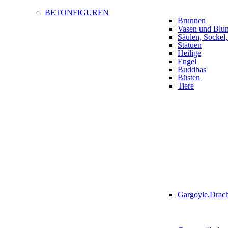
BETONFIGUREN
Brunnen
Vasen und Blu
Säulen, Sockel
Statuen
Heilige
Engel
Buddhas
Büsten
Tiere
Gargoyle,Drac