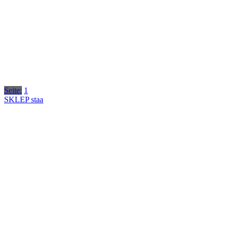
Seite:
1
SKLEP staa