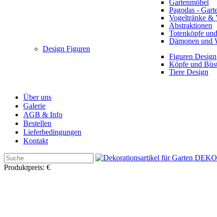
Gartenmöbel
Pagodas - Gart
Vogeltränke & 
Abstraktionen
Totenköpfe und
Dämonen und 
Design Figuren
Figuren Design
Köpfe und Büs
Tiere Design
Über uns
Galerie
AGB & Info
Bestellen
Lieferbedingungen
Kontakt
Produktpreis:
€