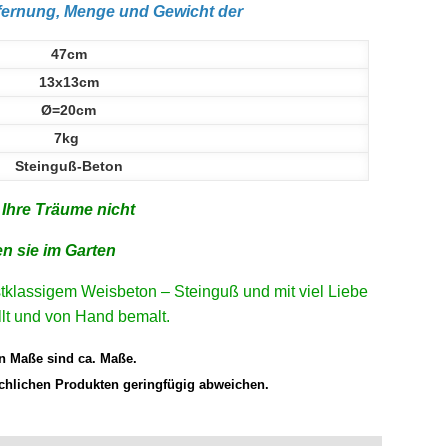
tfernung, Menge und Gewicht der
47cm
13x13cm
Ø=20cm
7kg
Steinguß-Beton
 Ihre Träume nicht
en sie im Garten
tklassigem Weisbeton – Steinguß und mit viel Liebe
llt und von Hand bemalt.
n Maße sind ca. Maße.
chlichen Produkten geringfügig abweichen.